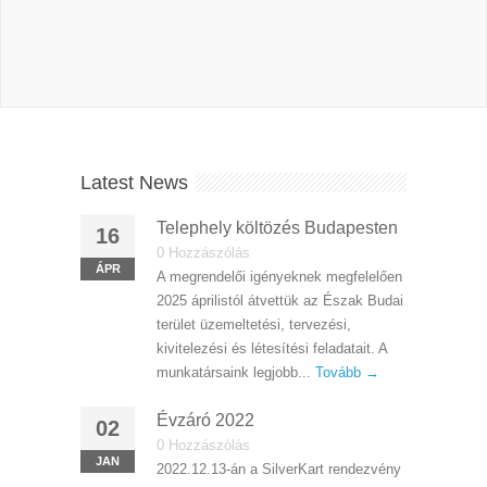
Latest News
Telephely költözés Budapesten
16
0 Hozzászólás
ÁPR
A megrendelői igényeknek megfelelően
2025 áprilistól átvettük az Észak Budai
terület üzemeltetési, tervezési,
kivitelezési és létesítési feladatait. A
munkatársaink legjobb...
Tovább →
Évzáró 2022
02
0 Hozzászólás
JAN
2022.12.13-án a SilverKart rendezvény