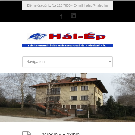
Elérhetőségünk: (1) 228 7833 - E-mail:
halep@halep.hu
Incredibly Flexible