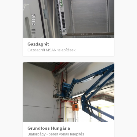
Gazdagrét
Gazdagrét MSAN telepítések
Grundfoss Hungária
Biatorbágy - bérelt vonali telepítés