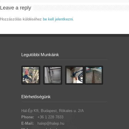
Leave a reply
Hozzászólás küldéséhez
be kell jelentkezni
.
Legutóbbi Munkáink
Elérhetőségünk
Hál-Ép Kft, Budapest, Rókales u. 2/A
Phone:
+36 1 228 7833
E-Mail:
halep@halep.hu