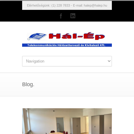
Elérhetőségünk: (1) 228 7833 - E-mail:
halep@halep.hu
Blog.