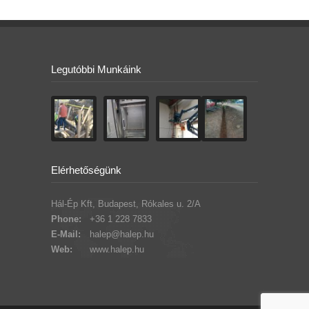
Legutóbbi Munkáink
Elérhetőségünk
Hál-Ép Kft, Budapest, Rókales u. 2/A
Phone:
+36 1 228 7833
E-Mail:
halep@halep.hu
Web:
www.halep.hu