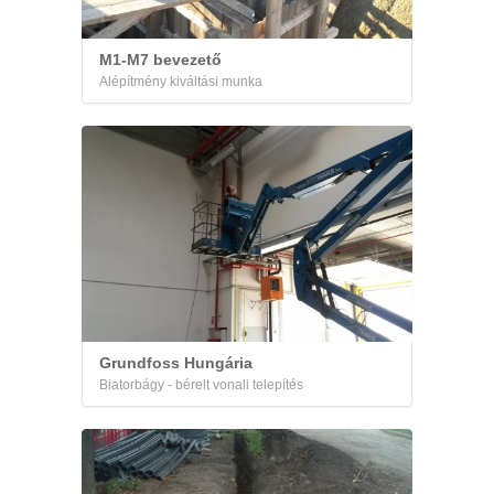
M1-M7 bevezető
Alépítmény kiváltási munka
Grundfoss Hungária
Biatorbágy - bérelt vonali telepítés