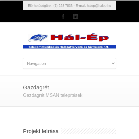
Elérhetőségünk: (1) 228 7833 - E-mail:
halep@halep.hu
Gazdagrét.
Gazdagrét MSAN telepítések
Projekt leírása