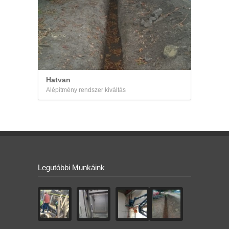
Hatvan
Alépítmény rendszer kiváltás
Legutóbbi Munkáink