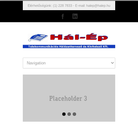
Elérhetőségünk: (1) 228 7833 - E-mail:
halep@halep.hu