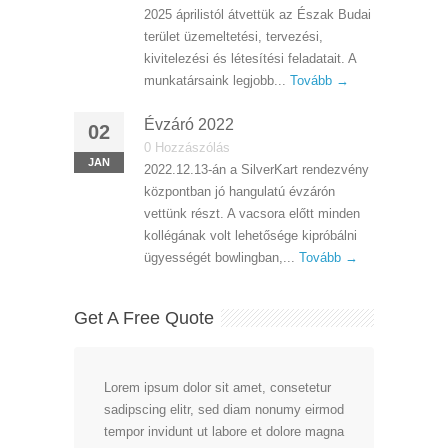
2025 áprilistól átvettük az Észak Budai
terület üzemeltetési, tervezési,
kivitelezési és létesítési feladatait. A
munkatársaink legjobb...
Tovább →
Évzáró 2022
02
0 Hozzászólás
JAN
2022.12.13-án a SilverKart rendezvény
központban jó hangulatú évzárón
vettünk részt. A vacsora előtt minden
kollégának volt lehetősége kipróbálni
ügyességét bowlingban,...
Tovább →
Get A Free Quote
Lorem ipsum dolor sit amet, consetetur
sadipscing elitr, sed diam nonumy eirmod
tempor invidunt ut labore et dolore magna