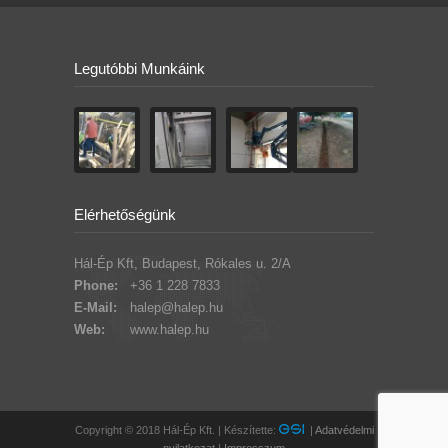
Legutóbbi Munkáink
Elérhetőségünk
Hál-Ép Kft, Budapest, Rókales u. 2/A
Phone:
+36 1 228 7833
E-Mail:
halep@halep.hu
Web:
www.halep.hu
Copyright © 2018 Hál-Ép Kft. | Készítette:
|
Adatvédelmi
nyilatkozat
|
Impresszum