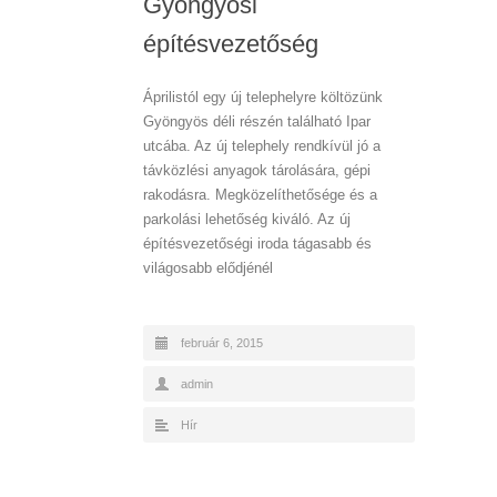
Gyöngyösi
építésvezetőség
Áprilistól egy új telephelyre költözünk
Gyöngyös déli részén található Ipar
utcába. Az új telephely rendkívül jó a
távközlési anyagok tárolására, gépi
rakodásra. Megközelíthetősége és a
parkolási lehetőség kiváló. Az új
építésvezetőségi iroda tágasabb és
világosabb elődjénél
február 6, 2015
admin
Hír