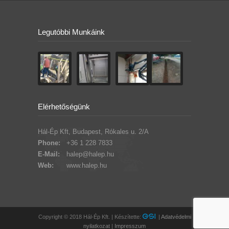
Legutóbbi Munkáink
Elérhetőségünk
Hál-Ép Kft, Budapest, Rókales u. 2/A
Phone:
+36 1 228 7833
E-Mail:
halep@halep.hu
Web:
www.halep.hu
Copyright © 2018 Hál-Ép Kft. | Készítette:
|
Adatvédelmi
nyilatkozat
|
Impresszum