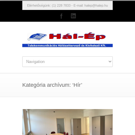
Elérhetőségünk: (1) 228 7833 - E-mail:
halep@halep.hu
Kategória archívum: ‘Hír’