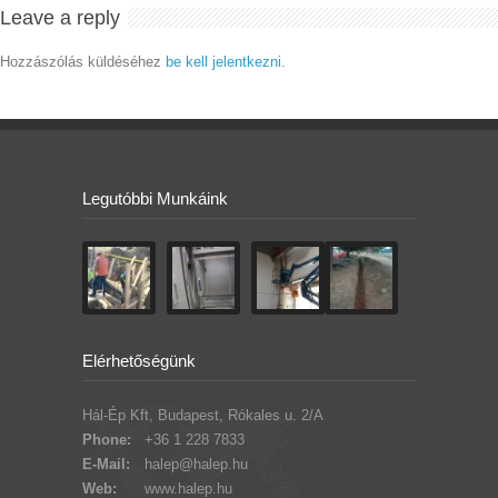
Leave a reply
Hozzászólás küldéséhez
be kell jelentkezni
.
Legutóbbi Munkáink
Elérhetőségünk
Hál-Ép Kft, Budapest, Rókales u. 2/A
Phone:
+36 1 228 7833
E-Mail:
halep@halep.hu
Web:
www.halep.hu