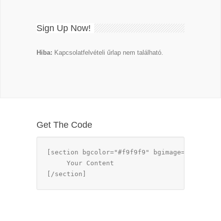
Sign Up Now!
Hiba:
Kapcsolatfelvételi űrlap nem található.
Get The Code
[section bgcolor="#f9f9f9" bgimage="IMAGEURL
     Your Content

[/section]