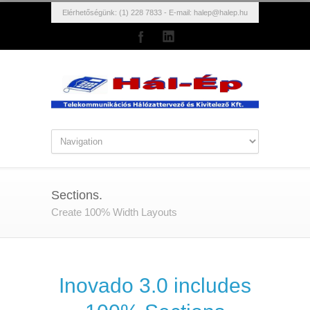
Elérhetőségünk: (1) 228 7833 - E-mail:
halep@halep.hu
Sections.
Create 100% Width Layouts
Inovado 3.0 includes