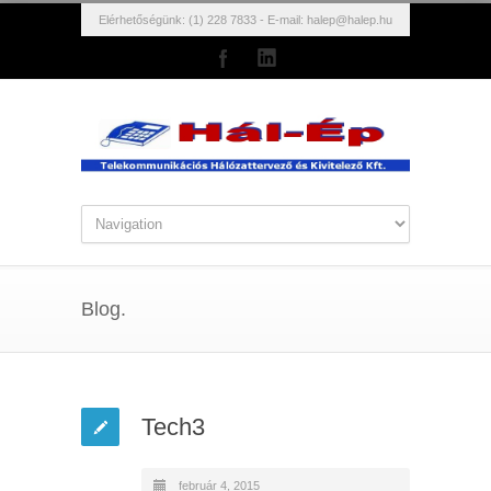
Elérhetőségünk: (1) 228 7833 - E-mail:
halep@halep.hu
Blog.
Tech3
február 4, 2015