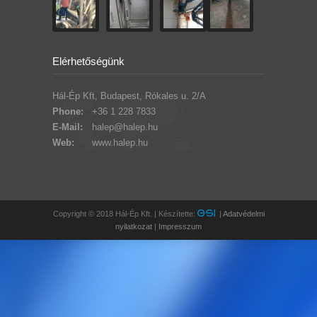
Elérhetőségünk
Hál-Ép Kft, Budapest, Rókales u. 2/A
Phone:
+36 1 228 7833
E-Mail:
halep@halep.hu
Web:
www.halep.hu
Copyright © 2018 Hál-Ép Kft. | Készítette:
|
Adatvédelmi
nyilatkozat
|
Impresszum