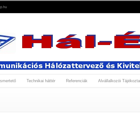
p.hu
smertető
Technikai háttér
Referenciák
Alvállalkozói Tájékozta