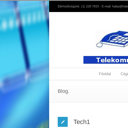
Elérhetőségünk: (1) 228 7833 - E-mail:
halep@hale
Főoldal
Cégi
Blog.
Tech1