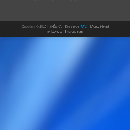
Copyright © 2018 Hál-Ép Kft. | Készítette:
|
Adatvédelmi
nyilatkozat
|
Impresszum