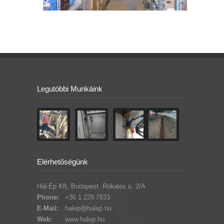
Legutóbbi Munkáink
Elérhetőségünk
Hál-Ép Kft, Budapest, Rókales u. 2/A
Phone:
+36 1 228 7833
E-Mail:
halep@halep.hu
Web:
www.halep.hu