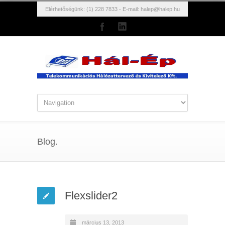
Elérhetőségünk: (1) 228 7833 - E-mail:
halep@halep.hu
Blog.
Flexslider2
március 13, 2013