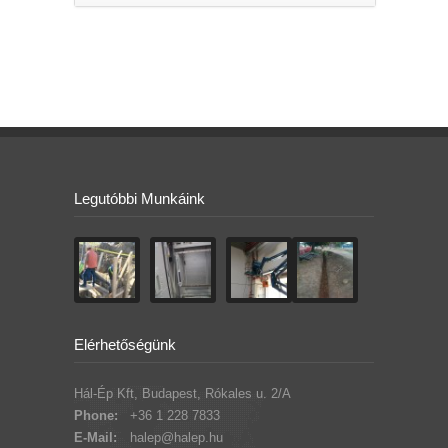
Legutóbbi Munkáink
Elérhetőségünk
Hál-Ép Kft, Budapest, Rókales u. 2/A
Phone:
+36 1 228 7833
E-Mail:
halep@halep.hu