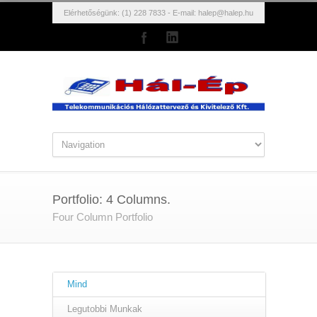
Elérhetőségünk: (1) 228 7833 - E-mail:
halep@halep.hu
Portfolio: 4 Columns.
Four Column Portfolio
Mind
Legutobbi Munkak