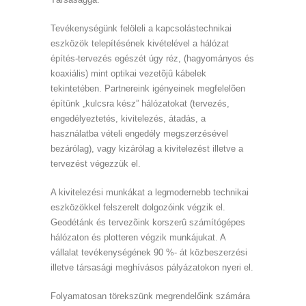
Tevékenységünk felöleli a kapcsolástechnikai
eszközök telepítésének kivételével a hálózat
építés-tervezés egészét úgy réz, (hagyományos és
koaxiális) mint optikai vezetõjû kábelek
tekintetében. Partnereink igényeinek megfelelõen
építünk „kulcsra kész” hálózatokat (tervezés,
engedélyeztetés, kivitelezés, átadás, a
használatba vételi engedély megszerzésével
bezárólag), vagy kizárólag a kivitelezést illetve a
tervezést végezzük el.
A kivitelezési munkákat a legmodernebb technikai
eszközökkel felszerelt dolgozóink végzik el.
Geodétánk és tervezõink korszerû számítógépes
hálózaton és plotteren végzik munkájukat. A
vállalat tevékenységének 90 %- át közbeszerzési
illetve társasági meghívásos pályázatokon nyeri el.
Folyamatosan törekszünk megrendelőink számára