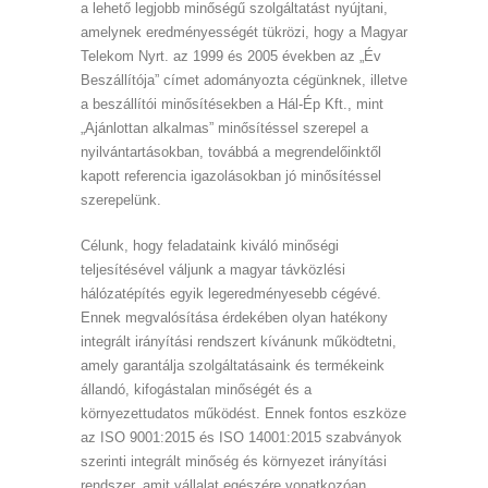
a lehető legjobb minőségű szolgáltatást nyújtani,
amelynek eredményességét tükrözi, hogy a Magyar
Telekom Nyrt. az 1999 és 2005 években az „Év
Beszállítója” címet adományozta cégünknek, illetve
a beszállítói minősítésekben a Hál-Ép Kft., mint
„Ajánlottan alkalmas” minősítéssel szerepel a
nyilvántartásokban, továbbá a megrendelőinktől
kapott referencia igazolásokban jó minősítéssel
szerepelünk.
Célunk, hogy feladataink kiváló minőségi
teljesítésével váljunk a magyar távközlési
hálózatépítés egyik legeredményesebb cégévé.
Ennek megvalósítása érdekében olyan hatékony
integrált irányítási rendszert kívánunk működtetni,
amely garantálja szolgáltatásaink és termékeink
állandó, kifogástalan minőségét és a
környezettudatos működést. Ennek fontos eszköze
az ISO 9001:2015 és ISO 14001:2015 szabványok
szerinti integrált minőség és környezet irányítási
rendszer, amit vállalat egészére vonatkozóan