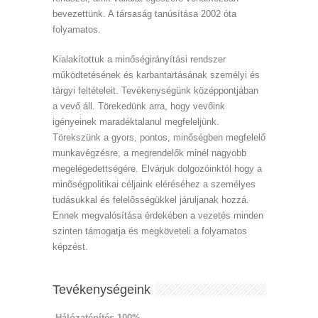
bevezettünk. A társaság tanúsítása 2002 óta
folyamatos.
Kialakítottuk a minőségirányítási rendszer
működtetésének és karbantartásának személyi és
tárgyi feltételeit. Tevékenységünk középpontjában
a vevő áll. Törekedünk arra, hogy vevőink
igényeinek maradéktalanul megfeleljünk.
Törekszünk a gyors, pontos, minőségben megfelelő
munkavégzésre, a megrendelők minél nagyobb
megelégedettségére. Elvárjuk dolgozóinktól hogy a
minõségpolitikai céljaink eléréséhez a személyes
tudásukkal és felelõsségükkel járuljanak hozzá.
Ennek megvalósítása érdekében a vezetés minden
szinten támogatja és megköveteli a folyamatos
képzést.
Tevékenységeink
Hálózatépítés 100%