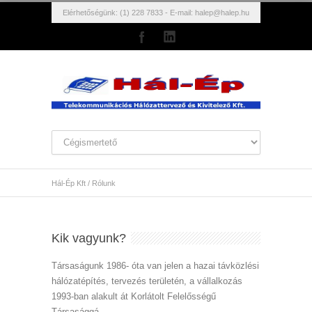
Elérhetőségünk: (1) 228 7833 - E-mail:
halep@halep.hu
Hál-Ép Kft
/
Rólunk
Kik vagyunk?
Társaságunk 1986- óta van jelen a hazai távközlési
hálózatépítés, tervezés területén, a vállalkozás
1993-ban alakult át Korlátolt Felelősségű
Társasággá.