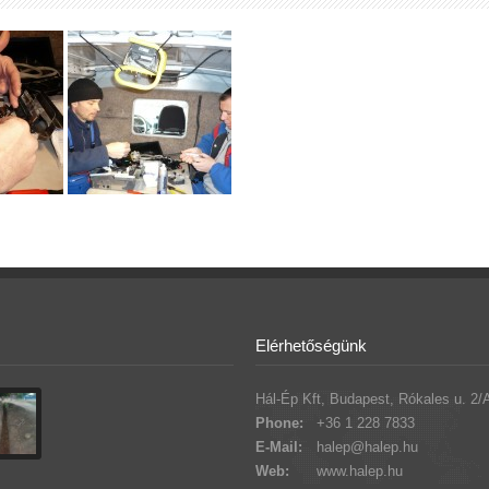
Elérhetőségünk
Hál-Ép Kft, Budapest, Rókales u. 2/
Phone:
+36 1 228 7833
E-Mail:
halep@halep.hu
Web:
www.halep.hu