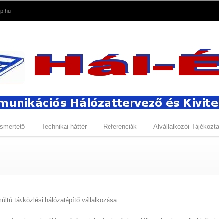
p.hu
smertető
Technikai háttér
Referenciák
Alvállalkozói Tájékozta
tú távközlési hálózatépítő vállalkozása.