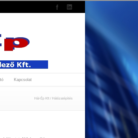
tó
Kapcsolat
Hál-Ép Kft
/
Hálózatépítés