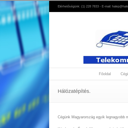
Elérhetőségünk: (1) 228 7833 - E-mail:
halep@hale
Főoldal
Cégi
Hálózatépítés.
Cégünk Magyarország egyik legnagyobb múl