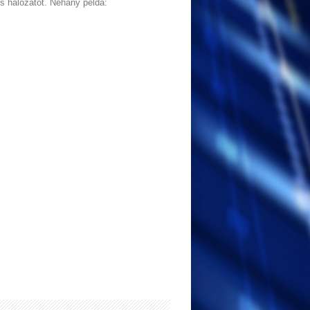
s hálózatot. Néhány példa: