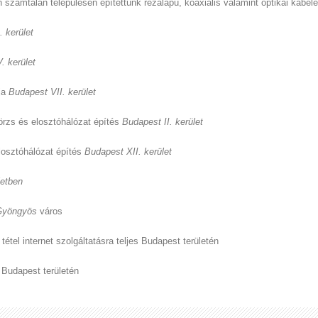
zámtalan településen építettünk rézalapú, koaxiális valamint optikai kábele
. kerület
. kerület
ja
Budapest VII. kerület
örzs és elosztóhálózat építés
Budapest II. kerület
osztóhálózat építés
Budapest XII. kerület
letben
Gyöngyös
város
étel internet szolgáltatásra teljes Budapest területén
 Budapest területén