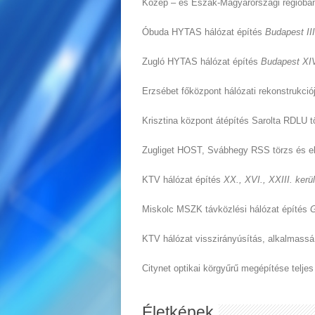
Közép – és Észak-Magyarországi régióban s
Óbuda HYTAS hálózat építés
Budapest III
Zugló HYTAS hálózat építés
Budapest XIV
Erzsébet főközpont hálózati rekonstrukció
Krisztina központ átépítés Sarolta RDLU t
Zugliget HOST, Svábhegy RSS törzs és el
KTV hálózat építés
XX., XVI., XXIII. kerü
Miskolc MSZK távközlési hálózat építés
KTV hálózat visszirányúsítás, alkalmassá t
Citynet optikai körgyűrű megépítése teljes
Életképek