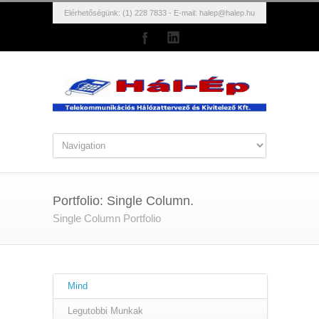
Elérhetőségünk: (1) 228 7833 - E-mail:
halep@halep.hu
Portfolio: Single Column.
Single Column Portfolio
Mind
Legutobbi Munkak