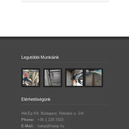
Legutóbbi Munkáink
Elérhetőségünk
Hál-Ép Kft, Budapest, Rókales u. 2/A
Phone:
+36 1 228 7833
E-Mail:
halep@halep.hu