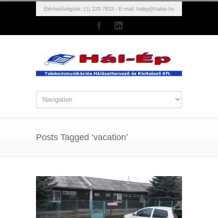
Elérhetőségünk: (1) 228 7833 - E-mail:
halep@halep.hu
Posts Tagged ‘vacation’