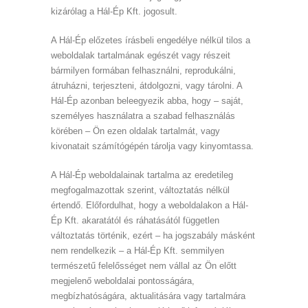
kizárólag a Hál-Ép Kft. jogosult.
A Hál-Ép előzetes írásbeli engedélye nélkül tilos a
weboldalak tartalmának egészét vagy részeit
bármilyen formában felhasználni, reprodukálni,
átruházni, terjeszteni, átdolgozni, vagy tárolni. A
Hál-Ép azonban beleegyezik abba, hogy – saját,
személyes használatra a szabad felhasználás
körében – Ön ezen oldalak tartalmát, vagy
kivonatait számítógépén tárolja vagy kinyomtassa.
A Hál-Ép weboldalainak tartalma az eredetileg
megfogalmazottak szerint, változtatás nélkül
értendő. Előfordulhat, hogy a weboldalakon a Hál-
Ép Kft. akaratától és ráhatásától független
változtatás történik, ezért – ha jogszabály másként
nem rendelkezik – a Hál-Ép Kft. semmilyen
természetű felelősséget nem vállal az Ön előtt
megjelenő weboldalai pontosságára,
megbízhatóságára, aktualitására vagy tartalmára