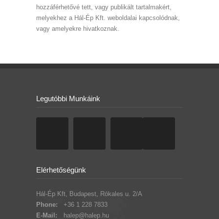
hozzáférhetővé tett, vagy publikált tartalmakért,
melyekhez a Hál-Ép Kft. weboldalai kapcsolódnak,
vagy amelyekre hivatkoznak.
Legutóbbi Munkáink
Elérhetőségünk
Hál-Ép Kft, Budapest, Rókales u. 2/A
Phone:
+36 1 228 7833
E-Mail:
halep@halep.hu