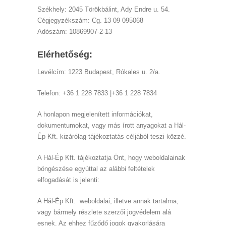
Székhely: 2045 Törökbálint, Ady Endre u. 54.
Cégjegyzékszám: Cg. 13 09 095068
Adószám: 10869907-2-13
Elérhetőség:
Levélcím: 1223 Budapest, Rókales u. 2/a.
Telefon: +36 1 228 7833 |+36 1 228 7834
A honlapon megjelenített információkat,
dokumentumokat, vagy más írott anyagokat a Hál-
Ép Kft. kizárólag tájékoztatás céljából teszi közzé.
A Hál-Ép Kft. tájékoztatja Önt, hogy weboldalainak
böngészése egyúttal az alábbi feltételek
elfogadását is jelenti:
A Hál-Ép Kft. weboldalai, illetve annak tartalma,
vagy bármely részlete szerzői jogvédelem alá
esnek. Az ehhez fűződő jogok gyakorlására