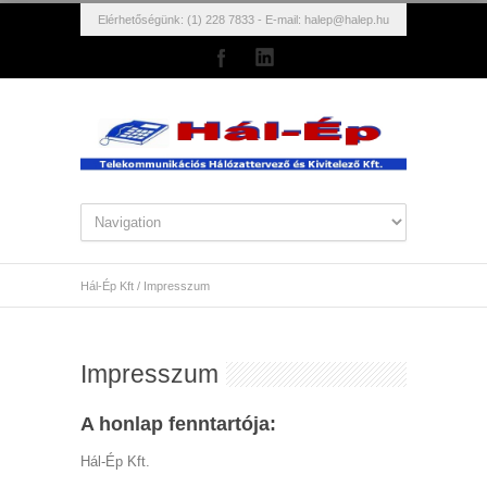
Elérhetőségünk: (1) 228 7833 - E-mail:
halep@halep.hu
Hál-Ép Kft
/
Impresszum
Impresszum
A honlap fenntartója:
Hál-Ép Kft.