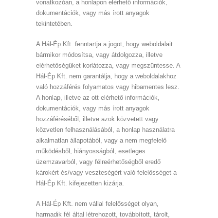
vonatkozóan, a honlapon elérhető információk,
dokumentációk, vagy más írott anyagok
tekintetében.
A Hál-Ép Kft. fenntartja a jogot, hogy weboldalait
bármikor módosítsa, vagy átdolgozza, illetve
elérhetőségüket korlátozza, vagy megszüntesse. A
Hál-Ép Kft. nem garantálja, hogy a weboldalakhoz
való hozzáférés folyamatos vagy hibamentes lesz.
A honlap, illetve az ott elérhető információk,
dokumentációk, vagy más írott anyagok
hozzáféréséből, illetve azok közvetett vagy
közvetlen felhasználásából, a honlap használatra
alkalmatlan állapotából, vagy a nem megfelelő
működésből, hiányosságból, esetleges
üzemzavarból, vagy félreérhetőségből eredő
károkért és/vagy veszteségért való felelősséget a
Hál-Ép Kft. kifejezetten kizárja.
A Hál-Ép Kft. nem vállal felelősséget olyan,
harmadik fél által létrehozott, továbbított, tárolt,